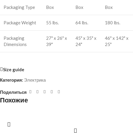
Packaging Type
Box
Box
Box
Package Weight
55 lbs.
64 lbs.
180 lbs.
Packaging
27" x 26" x
45" x 35" x
46" x 142" x
Dimensions
39"
24"
25"
Size guide
Категория:
Электрика
Поделиться
Похожие