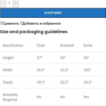
-
+
В КОРЗИНУ
Сравнить
Добавить в избранное
Size and packaging guidelines
Specification
Chair
Armchair
Sofas
Height
37"
42"
42"
Width
26.5"
32.5"
142"
Depth
19.5"
22.5"
24.5"
Assembly
No
No
Yes
Required