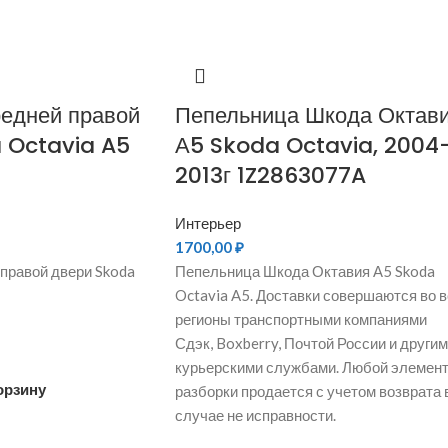
едней правой
Пепельница Шкода Октав
 Octavia A5
А5 Skoda Octavia, 2004
2013г 1Z2863077A
Интерьер
1700,00
₽
правой двери Skoda
Пепельница Шкода Октавия А5 Skoda
Octavia A5. Доставки совершаются во в
регионы транспортными компаниями
Сдэк, Boxberry, Почтой России и други
курьерскими службами. Любой элемен
орзину
разборки продается с учетом возврата 
случае не исправности.