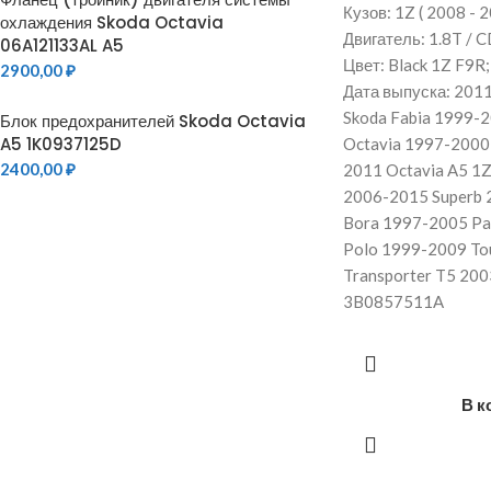
Кузов: 1Z ( 2008 - 2
охлаждения Skoda Octavia
Двигатель: 1.8T / C
06A121133AL A5
Цвет: Black 1Z F9R;
2900,00
₽
Дата выпуска: 2011
Skoda Fabia 1999-
Блок предохранителей Skoda Octavia
A5 1K0937125D
Octavia 1997-2000
2400,00
₽
2011 Octavia A5 1
2006-2015 Superb 
Bora 1997-2005 Pa
Polo 1999-2009 To
Transporter T5 20
3B0857511A
В к