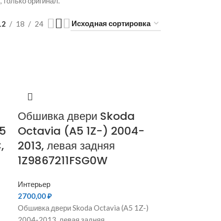
 только оригинал.
12
18
24
Обшивка двери Skoda
5
Octavia (A5 1Z-) 2004-
,
2013, левая задняя
1Z9867211FSG0W
Интерьер
2700,00
₽
Обшивка двери Skoda Octavia (A5 1Z-)
2004-2013, левая задняя