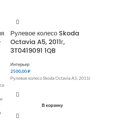
ия
Рулевое колесо Skoda
-
Octavia A5, 2011г,
3T0419091 1QB
Интерьер
2500,00
₽
Рулевое колесо Skoda Octavia A5, 2011г
се
ми
В корзину
т
в