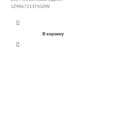
1Z9867211FSG0W
В корзину