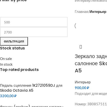
Интерьер легкового
Главная
/
Интерьер
ФИЛЬТРАЦИЯ
Stock status
Зеркало задн
On sale
салонное Sk
In stock
Top rated products
A5
Интерьер
Педаль сцепления 1K2721059DJ для
900,00
₽
Skoda Octavia A5
Подходит для моде
3200,00
₽
Номер: 3B0857511
Фланец (тройник) двигателя системы