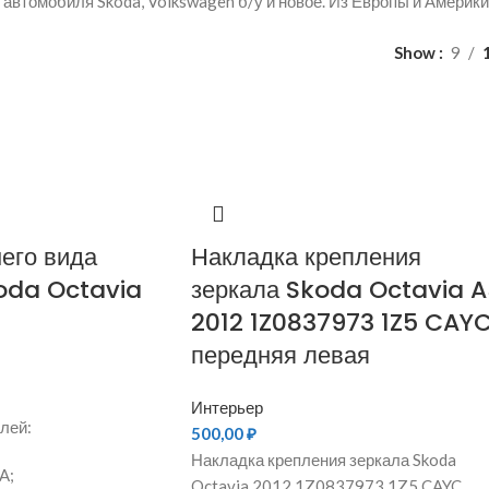
 автомобиля Skoda, Volkswagen б/у и новое. Из Европы и Америки,
Show
9
его вида
Накладка крепления
oda Octavia
зеркала Skoda Octavia A
2012 1Z0837973 1Z5 CAYC
передняя левая
Интерьер
лей:
500,00
₽
Накладка крепления зеркала Skoda
A;
Octavia 2012 1Z0837973 1Z5 CAYC,