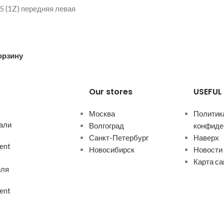
 (1Z) передняя левая
орзину
Our stores
USEFUL 
Москва
Политик
али
Волгоград
конфиде
Санкт-Петербург
Наверх
ent
Новосибирск
Новости
Карта са
иля
ent