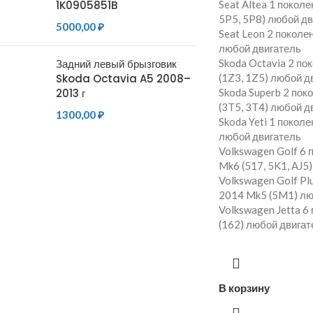
1K0905851B
Seat Altea 1 покол
5P5, 5P8) любой д
5000,00
₽
Seat Leon 2 поколе
любой двигатель
Задний левый брызговик
Skoda Octavia 2 п
Skoda Octavia A5 2008–
(1Z3, 1Z5) любой д
2013 г
Skoda Superb 2 по
(3T5, 3T4) любой д
1300,00
₽
Skoda Yeti 1 покол
любой двигатель
Volkswagen Golf 6
Mk6 (517, 5K1, AJ5
Volkswagen Golf Pl
2014 Mk5 (5M1) лю
Volkswagen Jetta 
(162) любой двигат
В корзину