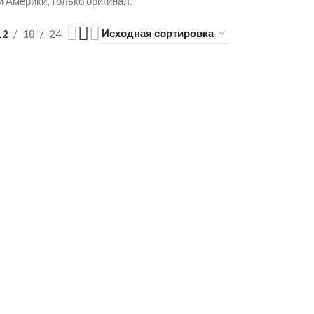
и Америки, только оригинал.
12
18
24