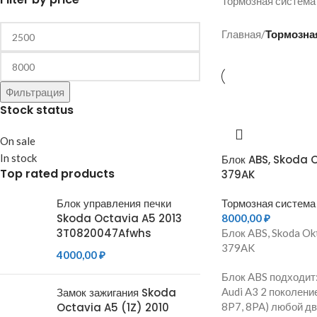
Тормозная система 
Главная
/
Тормозна
Фильтрация
Stock status
On sale
In stock
Блок ABS, Skoda O
Top rated products
379AK
Блок управления печки
Тормозная система
Skoda Octavia A5 2013
8000,00
₽
3T0820047Afwhs
Блок ABS, Skoda Ok
379AK
4000,00
₽
Блок ABS подходит
Замок зажигания Skoda
Audi A3 2 поколени
Octavia A5 (1Z) 2010
8P7, 8PA) любой д