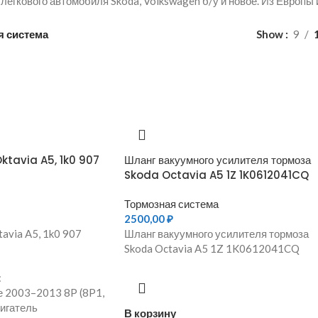
легкового автомобиля Skoda, Volkswagen б/у и новое. Из Европы 
я система
Show
9
ktavia A5, 1k0 907
Шланг вакуумного усилителя тормоза
Skoda Octavia A5 1Z 1K0612041CQ
Тормозная система
2500,00
₽
tavia A5, 1k0 907
Шланг вакуумного усилителя тормоза
Skoda Octavia A5 1Z 1K0612041CQ
:
е 2003–2013 8P (8P1,
вигатель
В корзину